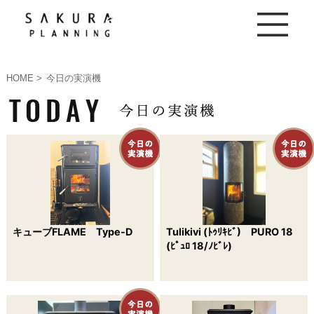
HOME
今日の実演機
キューブFLAME Type-D
Tulikivi (ﾄｩﾘｷﾋﾞ) PURO 18
(ﾋﾟｭﾛ 18/ﾉﾋﾞﾚ)