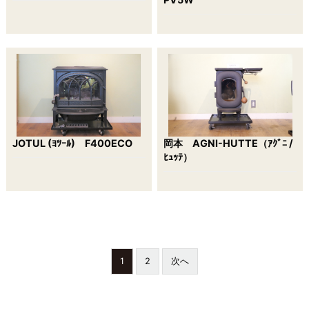
JOTUL (ﾖﾂｰﾙ) F400ECO
岡本 AGNI-HUTTE（ｱｸﾞﾆ /
ﾋｭｯﾃ）
1
2
次へ