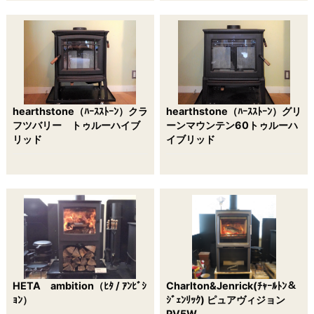
hearthstone（ﾊｰｽｽﾄｰﾝ）クラ
hearthstone（ﾊｰｽｽﾄｰﾝ）グリ
フツバリー トゥルーハイブ
ーンマウンテン60トゥルーハ
リッド
イブリッド
HETA ambition（ﾋﾀ / ｱﾝﾋﾞｼ
Charlton&Jenrick(ﾁｬｰﾙﾄﾝ＆
ｮﾝ）
ｼﾞｪﾝﾘｯｸ) ピュアヴィジョン
PV5W